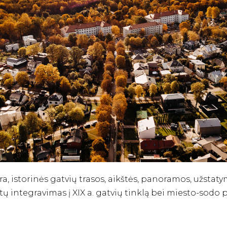
a, istorinės gatvių trasos, aikštės, panoramos, užstatym
 integravimas į XIX a. gatvių tinklą bei miesto-sodo 