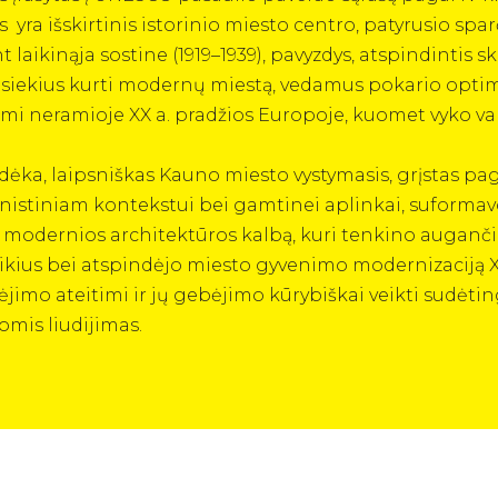
yra išskirtinis istorinio miesto centro, patyrusio sparč
laikinąja sostine (1919–1939), pavyzdys, atspindintis sk
r siekius kurti modernų miestą, vedamus pokario optim
mi neramioje XX a. pradžios Europoje, kuomet vyko val
s dėka, laipsniškas Kauno miesto vystymasis, grįstas p
nistiniam kontekstui bei gamtinei aplinkai, suformavo
inę modernios architektūros kalbą, kuri tenkino auganč
us bei atspindėjo miesto gyvenimo modernizaciją XX
kėjimo ateitimi ir jų gebėjimo kūrybiškai veikti sudėti
mis liudijimas.