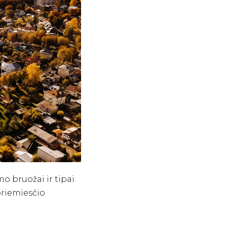
o bruožai ir tipai.
priemiesčio