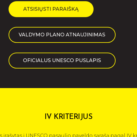
ATSISIŲSTI PARAIŠKĄ
VALDYMO PLANO ATNAUJINIMAS
OFICIALUS UNESCO PUSLAPIS
IV KRITERIJUS
įrašytas į UNESCO pasaulio paveldo sąrašą pagal IV kri