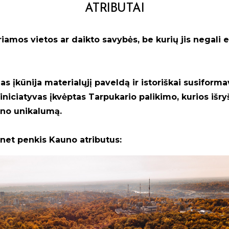
ATRIBUTAI
riamos vietos ar daikto savybės, be kurių jis negali e
įkūnija materialųjį paveldą ir istoriškai susiformav
 iniciatyvas įkvėptas Tarpukario palikimo, kurios išry
no unikalumą.
 net penkis Kauno atributus: