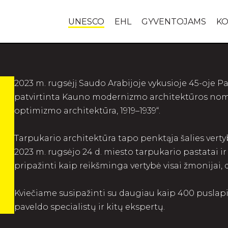
UNESCO
EHL
GYVENTOJAMS
KO
2023 m. rugsėjį Saudo Arabijoje vykusioje 45-oje P
patvirtinta Kauno modernizmo architektūros nomi
optimizmo architektūra, 1919–1939“.
Tarpukario architektūra tapo penktąja šalies verty
2023 m. rugsėjo 24 d. miesto tarpukario pastatai ir
pripažinti kaip reikšminga vertybė visai žmonijai, 
Kviečiame susipažinti su daugiau kaip 400 pusla
paveldo specialistų ir kitų ekspertų.