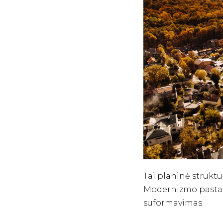
Tai planinė struktūr
Modernizmo pastatų
suformavimas.