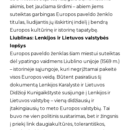
akimis, bet jaučiama širdimi – abiem jiems
suteiktas garbingas Europos paveldo ženklo
titulas, liudijantis jų išskirtinį indėlį į bendrą
Europos kultūrinę ir istorinę tapatybę.
Liublinas: Lenkijos ir Lietuvos valstybės
lopšys
Europos paveldo ženklas šiam miestui suteiktas
dėl ypatingo vaidmens Liublino unijoje (1569 m.)
– istorinėje sąjungoje, kuri negrįžtamai pakeitė
visos Europos veidą. Būtent pasirašius šį
dokumentą Lenkijos Karalystė ir Lietuvos
Didžioji Kunigaikštystė susijungė į Lenkijos ir
Lietuvos valstybę – vieną didžiausių ir
įtakingiausių to meto Europos valstybių. Tai
buvo ne vien politinis susitarimas, bet ir žingsnis
į priekį link daugiakultūrės, tolerantiškos,