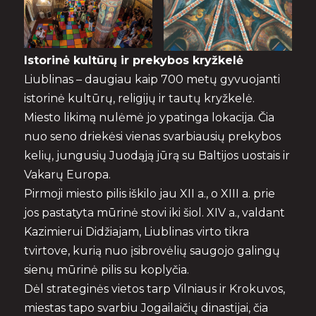
Istorinė kultūrų ir prekybos kryžkelė
Liublinas – daugiau kaip 700 metų gyvuojanti
istorinė kultūrų, religijų ir tautų kryžkelė.
Miesto likimą nulėmė jo ypatinga lokacija. Čia
nuo seno driekėsi vienas svarbiausių prekybos
kelių, jungusių Juodąją jūrą su Baltijos uostais ir
Vakarų Europa.
Pirmoji miesto pilis iškilo jau XII a., o XIII a. prie
jos pastatyta mūrinė stovi iki šiol. XIV a., valdant
Kazimierui Didžiajam, Liublinas virto tikra
tvirtove, kurią nuo įsibrovėlių saugojo galingų
sienų mūrinė pilis su koplyčia.
Dėl strateginės vietos tarp Vilniaus ir Krokuvos,
miestas tapo svarbiu Jogailaičių dinastijai, čia