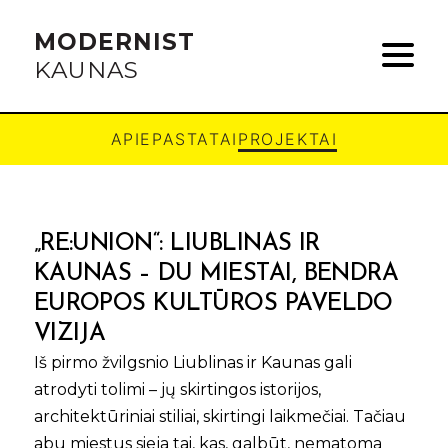
MODERNIST
KAUNAS
APIE
PASTATAI
PROJEKTAI
„RE:UNION“: LIUBLINAS IR
KAUNAS – DU MIESTAI, BENDRA
EUROPOS KULTŪROS PAVELDO
VIZIJA
Iš pirmo žvilgsnio Liublinas ir Kaunas gali
atrodyti tolimi – jų skirtingos istorijos,
architektūriniai stiliai, skirtingi laikmečiai. Tačiau
abu miestus sieja tai, kas, galbūt, nematoma