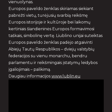
vienuolynas.
Europos paveldo ženklas skiriamas siekiant
pabrėžti vietų, turėjusių svarbią reikšmę
Europos istorijoje ir kultūroje bei laikomų
kertiniais šiandieninės Europos formavimosi
taškais, simbolinę vertę. Liublino unijai suteiktas
Europos paveldo ženklas padėjo atgaivinti
Abiejų Tautų Respublikos – dviejų valstybių
federacijos su vienu monarchu, bendru
parlamentu ir reikšmingais įstatymų leidybos
įgaliojimais – palikimą.
Daugiau informacijos
www.lublin.eu