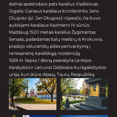
dažnai apsistodavo pats karalius Vladislovas
Jogaila. Garsaus karaliaus kronikininko Jano
Dlugošo (pl. Jan Długosz) rūpesčiu čia buvo
auklėjami karaliaus Kazimiero IV sūnūs.
Maždaug 1520 metais karalius Žygimantas
Senasis, padedamas italų meistrų iš Krokuvos,
pradėjo viduramžių pilies pertvarkymą į
renesansinę karališkąją rezidenciją.
1569 m. liepos 1 dieną pasirašyta Lenkijos
Karalystės ir Lietuvos Didžiosios Kunigaikštystės
unija, kuri įkūrė Abiejų Tautų Respubliką.