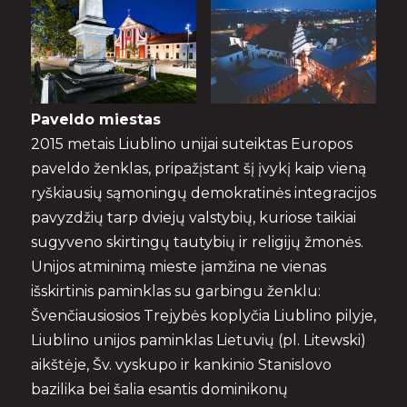
Paveldo miestas
2015 metais Liublino unijai suteiktas Europos
paveldo ženklas, pripažįstant šį įvykį kaip vieną
ryškiausių sąmoningų demokratinės integracijos
pavyzdžių tarp dviejų valstybių, kuriose taikiai
sugyveno skirtingų tautybių ir religijų žmonės.
Unijos atminimą mieste įamžina ne vienas
išskirtinis paminklas su garbingu ženklu:
Švenčiausiosios Trejybės koplyčia Liublino pilyje,
Liublino unijos paminklas Lietuvių (pl. Litewski)
aikštėje, Šv. vyskupo ir kankinio Stanislovo
bazilika bei šalia esantis dominikonų