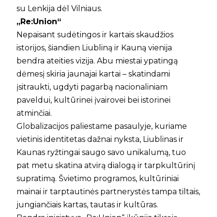
su Lenkija dėl Vilniaus.
„Re:Union“
Nepaisant sudėtingos ir kartais skaudžios
istorijos, šiandien Liubliną ir Kauną vienija
bendra ateities vizija. Abu miestai ypatingą
dėmesį skiria jaunajai kartai – skatindami
įsitraukti, ugdyti pagarbą nacionaliniam
paveldui, kultūrinei įvairovei bei istorinei
atminčiai.
Globalizacijos paliestame pasaulyje, kuriame
vietinis identitetas dažnai nyksta, Liublinas ir
Kaunas ryžtingai saugo savo unikalumą, tuo
pat metu skatina atvirą dialogą ir tarpkultūrinį
supratimą. Švietimo programos, kultūriniai
mainai ir tarptautinės partnerystės tampa tiltais,
jungiančiais kartas, tautas ir kultūras.