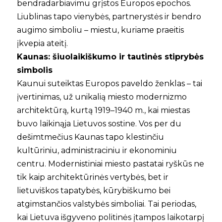
bendradarbiavimu grįstos Europos epochos.
Liublinas tapo vienybės, partnerystės ir bendro
augimo simboliu – miestu, kuriame praeitis
įkvepia ateitį.
Kaunas: šiuolaikiškumo ir tautinės stiprybės
simbolis
Kaunui suteiktas Europos paveldo ženklas – tai
įvertinimas, už unikalią miesto modernizmo
architektūrą, kurtą 1919–1940 m., kai miestas
buvo laikinąja Lietuvos sostine. Vos per du
dešimtmečius Kaunas tapo klestinčiu
kultūriniu, administraciniu ir ekonominiu
centru. Modernistiniai miesto pastatai ryškūs ne
tik kaip architektūrinės vertybės, bet ir
lietuviškos tapatybės, kūrybiškumo bei
atgimstančios valstybės simboliai. Tai periodas,
kai Lietuva išgyveno politinės įtampos laikotarpį