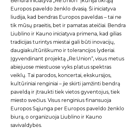
Bendra iniciatyva „Re:Union“ įkūnija tikrąją
Europos paveldo ženklo dvasią. Ši iniciatyva
liudija, kad bendras Europos paveldas – tai ne
tik mūsų praeitis, bet ir pamatas ateičiai. Bendra
Liublino ir Kauno iniciatyva primena, kad gilias
tradicijas turintys miestai gali būti inovacijų,
daugiakultūriškumo ir tolerancijos lyderiai.
Įgyvendinant projektą „Re:Union“, visus metus
abiejuose miestuose vyks platus spektras
veiklų. Tai parodos, koncertai, ekskursijos,
kultūriniai renginiai – jie skirti įamžinti bendrą
paveldą ir įtraukti tiek vietos gyventojus, tiek
miesto svečius. Visus renginius finansuoja
Europos Sąjunga per Europos paveldo ženklo
biurą, o organizuoja Liublino ir Kauno
savivaldybės.